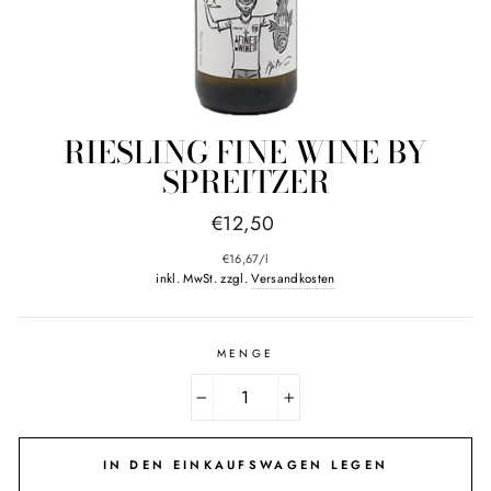
RIESLING FINE WINE BY
SPREITZER
Normaler
€12,50
Preis
€16,67
/
l
inkl. MwSt. zzgl.
Versandkosten
MENGE
−
+
IN DEN EINKAUFSWAGEN LEGEN