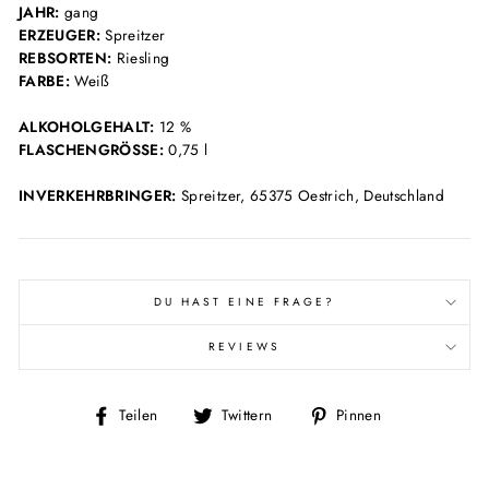
JAHR:
gang
ERZEUGER:
Spreitzer
REBSORTEN:
Riesling
FARBE:
Weiß
ALKOHOLGEHALT:
12 %
FLASCHENGRÖSSE:
0,75 l
INVERKEHRBRINGER:
Spreitzer, 65375 Oestrich, Deutschland
DU HAST EINE FRAGE?
REVIEWS
Auf
Auf
Auf
Teilen
Twittern
Pinnen
Facebook
Twitter
Pinterest
teilen
twittern
pinnen