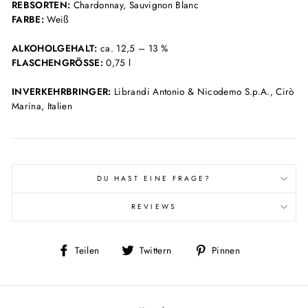
REBSORTEN:
Chardonnay, Sauvignon Blanc
FARBE:
Weiß
ALKOHOLGEHALT:
ca. 12,5 – 13 %
FLASCHENGRÖSSE:
0,75 l
INVERKEHRBRINGER:
Librandi Antonio & Nicodemo S.p.A., Cirò
Marina, Italien
DU HAST EINE FRAGE?
REVIEWS
Auf
Auf
Auf
Teilen
Twittern
Pinnen
Facebook
Twitter
Pinterest
teilen
twittern
pinnen