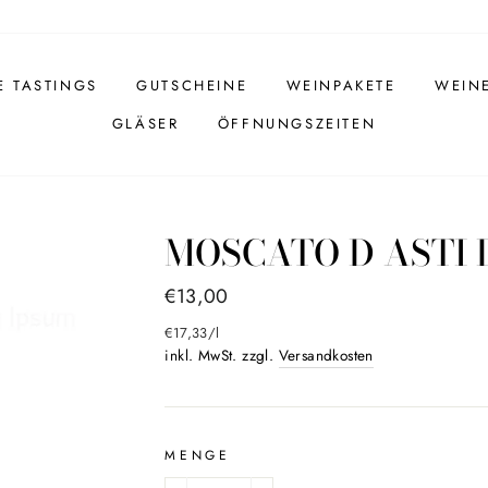
E TASTINGS
GUTSCHEINE
WEINPAKETE
WEIN
GLÄSER
ÖFFNUNGSZEITEN
MOSCATO D ASTI
Normaler
€13,00
Preis
€17,33
/
l
inkl. MwSt. zzgl.
Versandkosten
MENGE