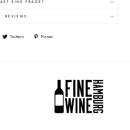
AST EINE FRAGE?
REVIEWS
uf
Auf
Auf
Twittern
Pinnen
acebook
Twitter
Pinterest
eilen
twittern
pinnen